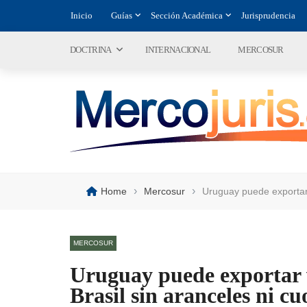
Inicio
Guías
Sección Académica
Jurisprudencia
DOCTRINA
INTERNACIONAL
MERCOSUR
›
›
Home
Mercosur
Uruguay puede exportar 
MERCOSUR
Uruguay puede exportar v
Brasil sin aranceles ni cu