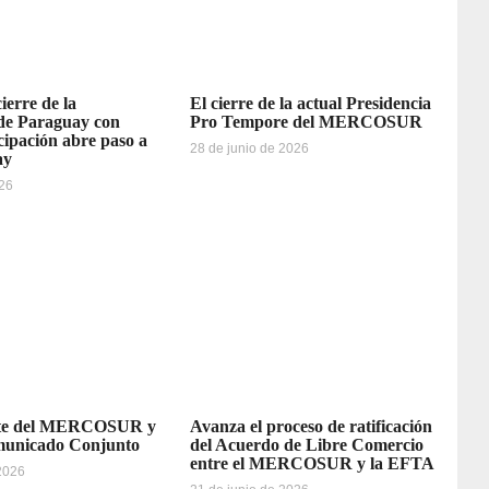
erre de la
El cierre de la actual Presidencia
 de Paraguay con
Pro Tempore del MERCOSUR
cipación abre paso a
28 de junio de 2026
ay
026
rte del MERCOSUR y
Avanza el proceso de ratificación
municado Conjunto
del Acuerdo de Libre Comercio
entre el MERCOSUR y la EFTA
 2026