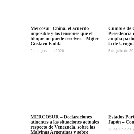
Mercosur–China: el acuerdo
Cumbre de ci
imposible y las tensiones que el
Presidencia
bloque no puede resolver – Mgter
amplia parti
Gustavo Fadda
la de Urugu
2 de agosto de 2026
5 de julio de 2
MERCOSUR – Declaraciones
Estados Pa
atinentes a las situaciones actuales
Japón – Co
respecto de Venezuela, sobre las
28 de junio de
Malvinas Argentinas y sobre