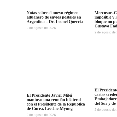
Notas sobre el nuevo régimen
Mercosur–Ch
aduanero de envíos postales en
imposible y l
Argentina – Dr. Leonel Quercia
bloque no pu
Gustavo Fa
2 de agosto de 2026
2 de agosto de
El Presidente
cartas creden
El Presidente Javier Milei
Embajadores
mantuvo una reunión bilateral
del Sur y de
con el Presidente de la República
de Corea, Lee Jae-Myung
2 de agosto de
2 de agosto de 2026