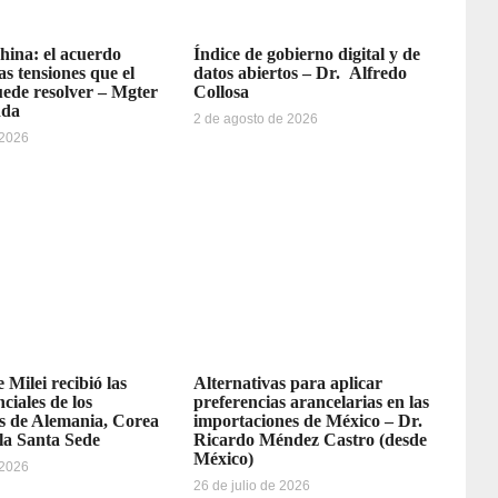
ina: el acuerdo
Índice de gobierno digital y de
as tensiones que el
datos abiertos – Dr. Alfredo
ede resolver – Mgter
Collosa
dda
2 de agosto de 2026
 2026
 Milei recibió las
Alternativas para aplicar
ciales de los
preferencias arancelarias en las
 de Alemania, Corea
importaciones de México – Dr.
 la Santa Sede
Ricardo Méndez Castro (desde
México)
 2026
26 de julio de 2026