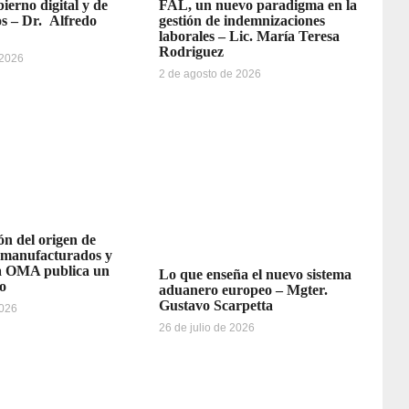
ierno digital y de
FAL, un nuevo paradigma en la
os – Dr. Alfredo
gestión de indemnizaciones
laborales – Lic. María Teresa
Rodriguez
 2026
2 de agosto de 2026
n del origen de
emanufacturados y
la OMA publica un
Lo que enseña el nuevo sistema
o
aduanero europeo – Mgter.
Gustavo Scarpetta
2026
26 de julio de 2026