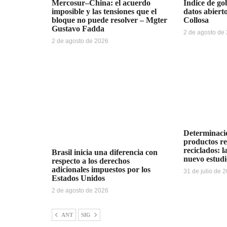
Mercosur–China: el acuerdo
Índice de gob
imposible y las tensiones que el
datos abiert
bloque no puede resolver – Mgter
Collosa
Gustavo Fadda
2 de agosto de
2 de agosto de 2026
Determinació
productos r
reciclados: 
Brasil inicia una diferencia con
nuevo estudi
respecto a los derechos
adicionales impuestos por los
31 de julio de 
Estados Unidos
2 de agosto de 2026
ANT
SIG