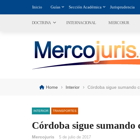
Inicio
Guías
Sección Académica
Jurisprudencia
DOCTRINA
INTERNACIONAL
MERCOSUR
›
›
Home
Interior
Córdoba sigue sumando co
INTERIOR
TRANSPORTES
Córdoba sigue sumando c
Mercojuris
5 de julio de 2017