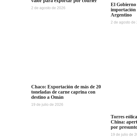
valor para exportar por courier
El Gobierno 
2 de agosto de 2026
importación
Argentino
2 de agosto de
Chaco: Exportación de más de 20
toneladas de carne caprina con
destino a Omán
19 de julio de 2026
Torres eólica
China: apert
por presunt
19 de julio de 