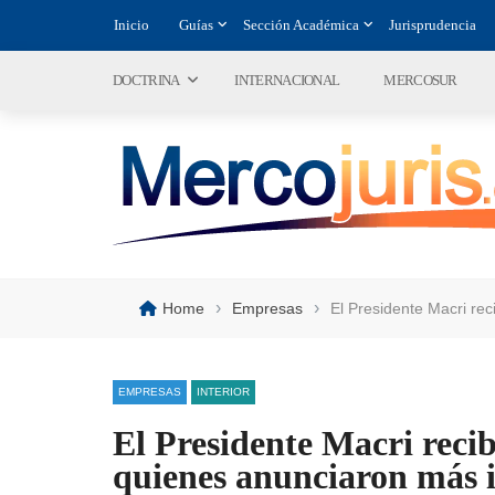
Inicio
Guías
Sección Académica
Jurisprudencia
DOCTRINA
INTERNACIONAL
MERCOSUR
›
›
Home
Empresas
El Presidente Macri rec
EMPRESAS
INTERIOR
El Presidente Macri recib
quienes anunciaron más i