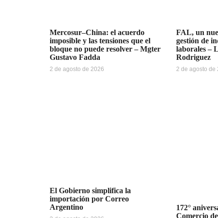
Mercosur–China: el acuerdo
FAL, un nue
imposible y las tensiones que el
gestión de i
bloque no puede resolver – Mgter
laborales – 
Gustavo Fadda
Rodriguez
2 de agosto de 2026
2 de agosto de
El Gobierno simplifica la
importación por Correo
Argentino
172° anivers
Comercio de