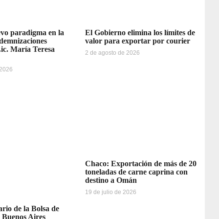
vo paradigma en la
El Gobierno elimina los límites de
ndemnizaciones
valor para exportar por courier
Lic. María Teresa
2 de agosto de 2026
 2026
Chaco: Exportación de más de 20
toneladas de carne caprina con
destino a Omán
19 de julio de 2026
ario de la Bolsa de
 Buenos Aires