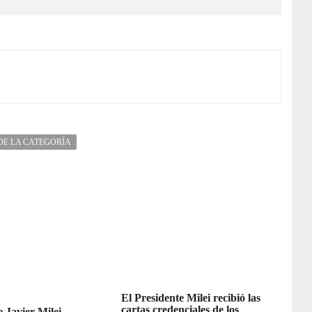
DE LA CATEGORÍA
El Presidente Milei recibió las
cartas credenciales de los
e Javier Milei