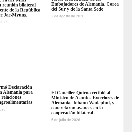
Embajadores de Alemania, Corea
reunión bilateral
del Sur y de la Santa Sede
dente de la República
ee Jae-Myung
2 de agosto de 2026
 2026
irmó Declaración
n Alemania para
El Canciller Quirno recibió al
s relaciones
Ministro de Asuntos Exteriores de
agroalimentarias
Alemania, Johann Wadephul, y
concretaron avances en la
2026
cooperación bilateral
5 de julio de 2026