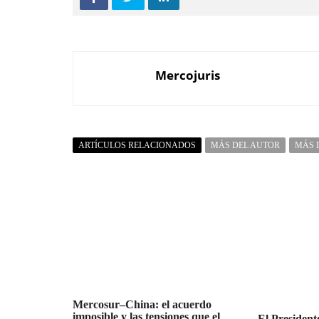
Mercojuris
ARTÍCULOS RELACIONADOS
MÁS DEL AUTOR
MÁS 
Mercosur–China: el acuerdo
imposible y las tensiones que el
El President