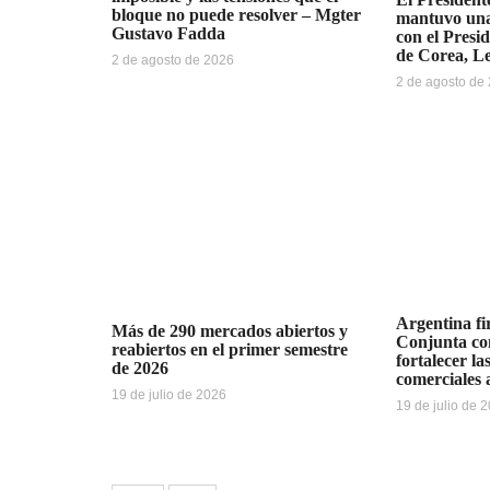
bloque no puede resolver – Mgter
mantuvo una 
Gustavo Fadda
con el Presi
de Corea, L
2 de agosto de 2026
2 de agosto de
Argentina f
Más de 290 mercados abiertos y
Conjunta co
reabiertos en el primer semestre
fortalecer la
de 2026
comerciales 
19 de julio de 2026
19 de julio de 