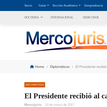
Inicio
Guías
Sección Académica
Jurisprudencia
DOCTRINA
INTERNACIONAL
MERCOSUR
›
›
Home
Diplomáticos
El Presidente recibió 
DIPLOMÁTICOS
El Presidente recibió al c
Mercojuris
10 de marzo de 2017