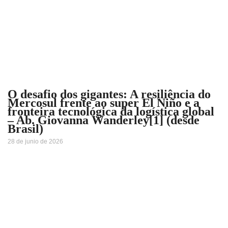
O desafio dos gigantes: A resiliência do
Mercosul frente ao super El Niño e a
fronteira tecnológica da logística global
– Ab. Giovanna Wanderley[1] (desde
Brasil)
28 de junio de 2026