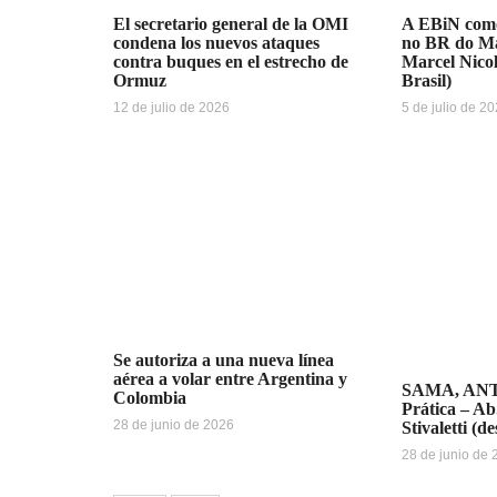
El secretario general de la OMI
A EBiN como
condena los nuevos ataques
no BR do Ma
contra buques en el estrecho de
Marcel Nicol
Ormuz
Brasil)
12 de julio de 2026
5 de julio de 2
Se autoriza a una nueva línea
aérea a volar entre Argentina y
SAMA, ANT
Colombia
Prática – Ab
28 de junio de 2026
Stivaletti (d
28 de junio de