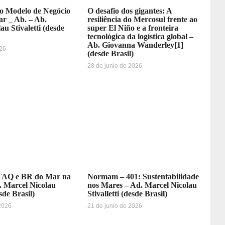
 Modelo de Negócio
O desafio dos gigantes: A
r _ Ab. – Ab.
resiliência do Mercosul frente ao
au Stivaletti (desde
super El Niño e a fronteira
tecnológica da logística global –
Ab. Giovanna Wanderley[1]
026
(desde Brasil)
28 de junio de 2026
AQ e BR do Mar na
Normam – 401: Sustentabilidade
. Marcel Nicolau
nos Mares – Ad. Marcel Nicolau
esde Brasil)
Stivalletti (desde Brasil)
 2026
21 de junio de 2026