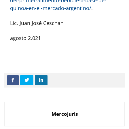
del-primer-alimento-bebible-a-base-de-
quinoa-en-el-mercado-argentino/
.
Lic. Juan José Ceschan
agosto 2.021
Mercojuris