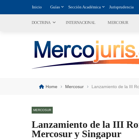
Inicio
Guías
Sección Académica
Jurisprudencia
DOCTRINA
INTERNACIONAL
MERCOSUR
›
›
Home
Mercosur
Lanzamiento de la III R
MERCOSUR
Lanzamiento de la III Ro
Mercosur y Singapur