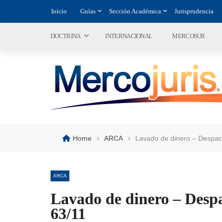
Inicio
Guías
Sección Académica
Jurisprudencia
DOCTRINA
INTERNACIONAL
MERCOSUR
›
›
Home
ARCA
Lavado de dinero – Despac
ARCA
Lavado de dinero – Desp
63/11