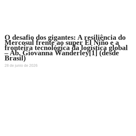
O desafio dos gigantes: A resiliência do
Mercosul frente ao super El Niño e a
fronteira tecnológica da logística global
– Ab. Giovanna Wanderley[1] (desde
Brasil)
28 de junio de 2026