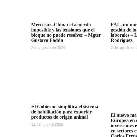
Mercosur–China: el acuerdo
FAL, un nue
imposible y las tensiones que el
gestión de i
bloque no puede resolver – Mgter
laborales – 
Gustavo Fadda
Rodriguez
2 de agosto de 2026
2 de agosto de
El Gobierno simplifica el sistema
de habilitación para exportar
El nuevo ma
productos de origen animal
Europea en e
12 de julio de 2026
inversiones 
en sectores e
Carlos Fern