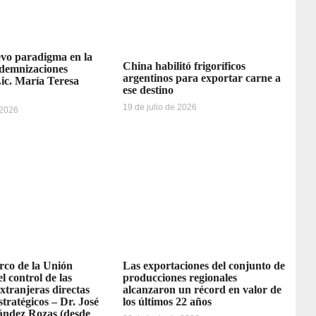
vo paradigma en la
China habilitó frigoríficos
ndemnizaciones
argentinos para exportar carne a
Lic. María Teresa
ese destino
19 de julio de 2026
 2026
rco de la Unión
Las exportaciones del conjunto de
l control de las
producciones regionales
extranjeras directas
alcanzaron un récord en valor de
stratégicos – Dr. José
los últimos 22 años
ández Rozas (desde