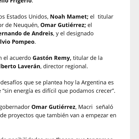
lio Frigerio
.
los Estados Unidos,
Noah Mamet;
el titular
dor de Neuquén,
Omar Gutiérrez;
el
ernando de Andreis
, y el designado
lvio Pompeo
.
n el acuerdo
Gastón Remy,
titular de la
berto Laverán
, director regional.
desafíos que se plantea hoy la Argentina es
 “sin energía es difícil que podamos crecer”.
 gobernador
Omar Gutiérrez
, Macri señaló
o de proyectos que también van a empezar en