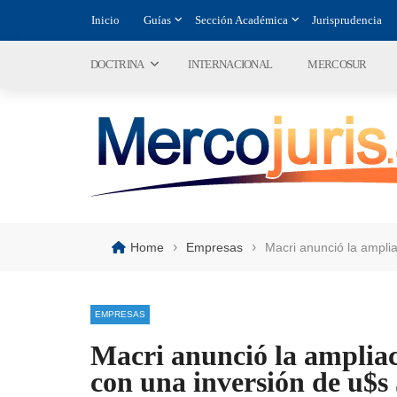
Inicio
Guías
Sección Académica
Jurisprudencia
DOCTRINA
INTERNACIONAL
MERCOSUR
›
›
Home
Empresas
Macri anunció la ampli
EMPRESAS
Macri anunció la amplia
con una inversión de u$s