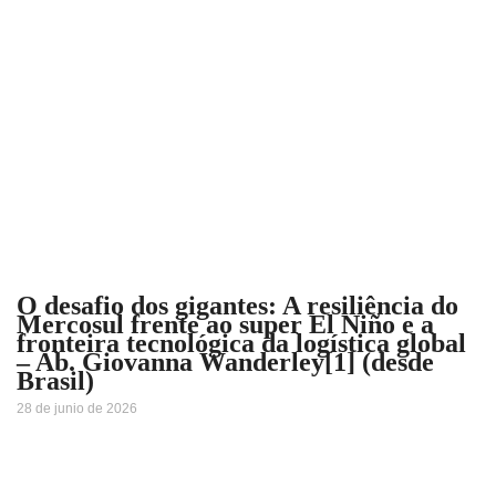
O desafio dos gigantes: A resiliência do
Mercosul frente ao super El Niño e a
fronteira tecnológica da logística global
– Ab. Giovanna Wanderley[1] (desde
Brasil)
28 de junio de 2026