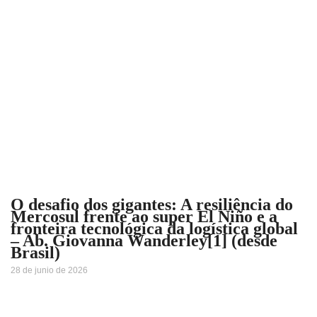
O desafio dos gigantes: A resiliência do
Mercosul frente ao super El Niño e a
fronteira tecnológica da logística global
– Ab. Giovanna Wanderley[1] (desde
Brasil)
28 de junio de 2026