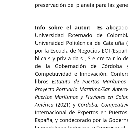
preservación del planeta para las gene
Info sobre el autor: Es ab
ogado
Universidad Externado de Colombi
Universidad Politécnica de Cataluña 
por la Escuela de Negocios EOI (España)
blica s y priv a da s , S e cre ta r io
de la Gobernación de Córdoba y
Competitividad e Innovación. Confer
libros
Estatuto de Puertos Marítimo
Proyecto Portuario Marítimo/San Anter
Puertos
Marítimos y Fluviales en Col
América
(2021) y
Córdoba: Competitiv
Internacional de Expertos en Puertos
España, y condecorado por la Goberna
la modalidad Industrial y Empresarial.