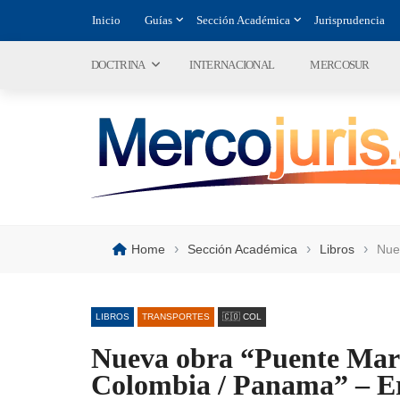
Inicio
Guías
Sección Académica
Jurisprudencia
DOCTRINA
INTERNACIONAL
MERCOSUR
›
›
›
Home
Sección Académica
Libros
Nue
LIBROS
TRANSPORTES
🇨🇴 COL
Nueva obra “Puente Mar
Colombia / Panama” – Er