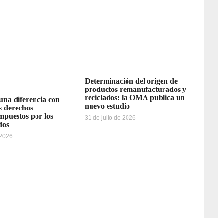
Determinación del origen de
productos remanufacturados y
reciclados: la OMA publica un
 una diferencia con
nuevo estudio
os derechos
impuestos por los
31 de julio de 2026
dos
 2026