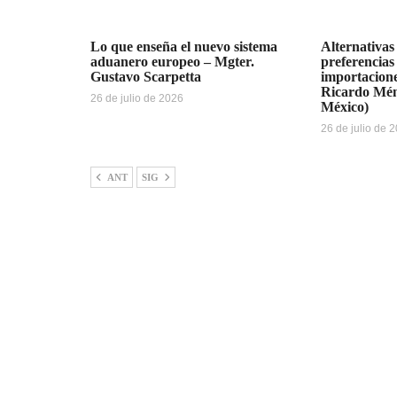
Lo que enseña el nuevo sistema
Alternativas
aduanero europeo – Mgter.
preferencias
Gustavo Scarpetta
importacione
Ricardo Mén
26 de julio de 2026
México)
26 de julio de 
ANT
SIG