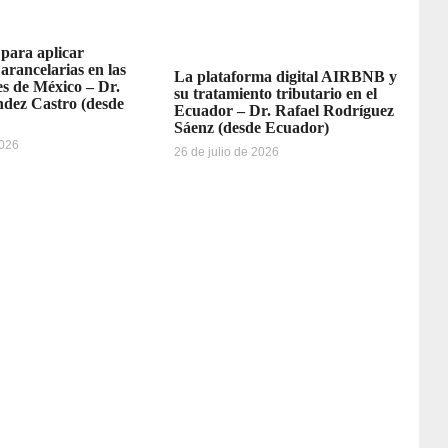
 para aplicar
 arancelarias en las
La plataforma digital AIRBNB y
s de México – Dr.
su tratamiento tributario en el
dez Castro (desde
Ecuador – Dr. Rafael Rodríguez
Sáenz (desde Ecuador)
2026
26 de julio de 2026