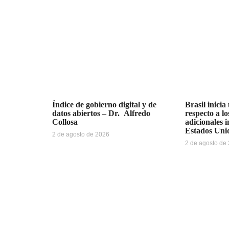
Índice de gobierno digital y de
Brasil inicia
datos abiertos – Dr. Alfredo
respecto a l
Collosa
adicionales 
Estados Uni
2 de agosto de 2026
2 de agosto de