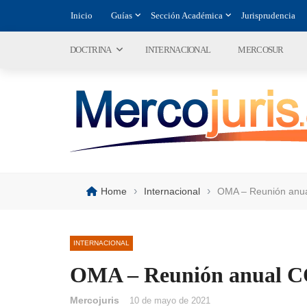
Inicio
Guías
Sección Académica
Jurisprudencia
DOCTRINA
INTERNACIONAL
MERCOSUR
›
›
Home
Internacional
OMA – Reunión an
INTERNACIONAL
OMA – Reunión anual
Mercojuris
10 de mayo de 2021