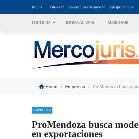
Inicio
Guías
Sección Académica
Jurisprudencia
DOCTRINA
INTERNACIONAL
MERCOSUR
›
›
Home
Empresas
ProMendoza busca mode
EMPRESAS
ProMendoza busca modelo
en exportaciones