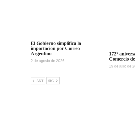
El Gobierno simplifica la
importación por Correo
Argentino
172° anivers
Comercio de
2 de agosto de 2026
19 de julio de 
ANT
SIG