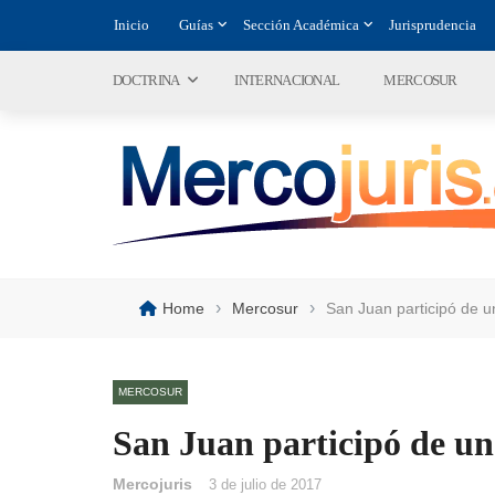
Inicio
Guías
Sección Académica
Jurisprudencia
DOCTRINA
INTERNACIONAL
MERCOSUR
›
›
Home
Mercosur
San Juan participó de 
MERCOSUR
San Juan participó de un
Mercojuris
3 de julio de 2017