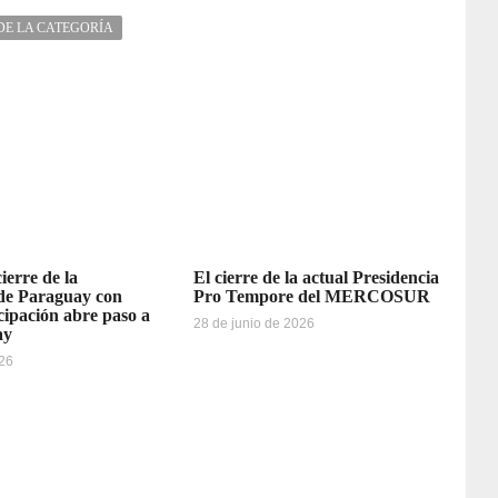
DE LA CATEGORÍA
erre de la
El cierre de la actual Presidencia
 de Paraguay con
Pro Tempore del MERCOSUR
cipación abre paso a
28 de junio de 2026
ay
026