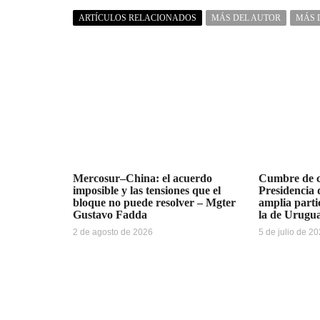
ARTÍCULOS RELACIONADOS
MÁS DEL AUTOR
MÁS 
Mercosur–China: el acuerdo
Cumbre de ci
imposible y las tensiones que el
Presidencia
bloque no puede resolver – Mgter
amplia parti
Gustavo Fadda
la de Urugu
2 de agosto de 2026
5 de julio de 2