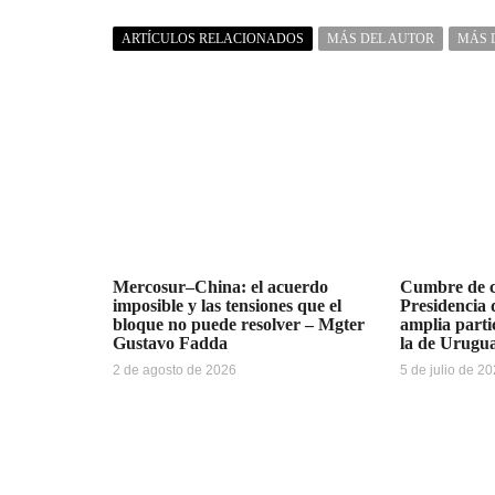
ARTÍCULOS RELACIONADOS
MÁS DEL AUTOR
MÁS 
Mercosur–China: el acuerdo
Cumbre de ci
imposible y las tensiones que el
Presidencia
bloque no puede resolver – Mgter
amplia parti
Gustavo Fadda
la de Urugu
2 de agosto de 2026
5 de julio de 2