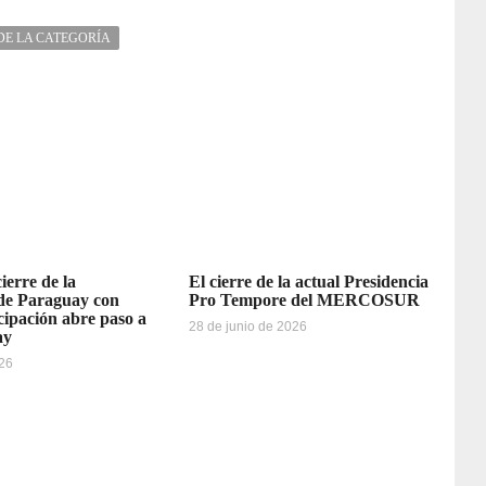
DE LA CATEGORÍA
erre de la
El cierre de la actual Presidencia
 de Paraguay con
Pro Tempore del MERCOSUR
cipación abre paso a
28 de junio de 2026
ay
026