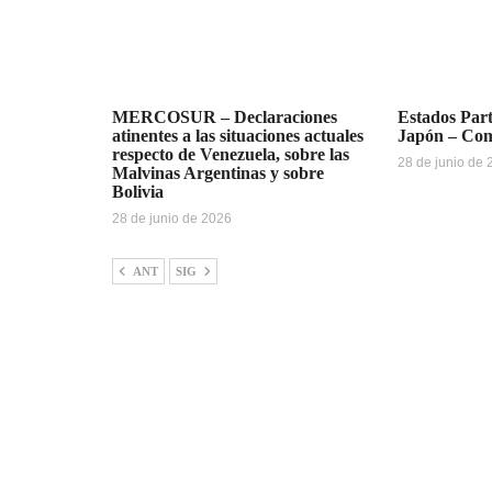
MERCOSUR – Declaraciones
Estados Pa
atinentes a las situaciones actuales
Japón – Co
respecto de Venezuela, sobre las
28 de junio de
Malvinas Argentinas y sobre
Bolivia
28 de junio de 2026
ANT
SIG