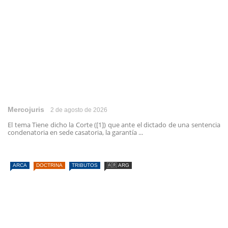
Mercojuris
2 de agosto de 2026
El tema Tiene dicho la Corte ([1]) que ante el dictado de una sentencia
condenatoria en sede casatoria, la garantía ...
ARCA
DOCTRINA
TRIBUTOS
🇦🇷 ARG