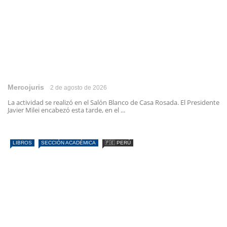
Mercojuris
2 de agosto de 2026
La actividad se realizó en el Salón Blanco de Casa Rosada. El Presidente
Javier Milei encabezó esta tarde, en el ...
LIBROS
SECCIÓN ACADÉMICA
🇵🇪 PERÚ