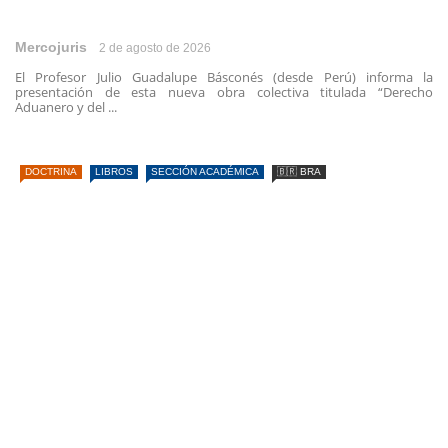
Mercojuris
2 de agosto de 2026
El Profesor Julio Guadalupe Básconés (desde Perú) informa la
presentación de esta nueva obra colectiva titulada “Derecho
Aduanero y del ...
DOCTRINA
LIBROS
SECCIÓN ACADÉMICA
🇧🇷 BRA