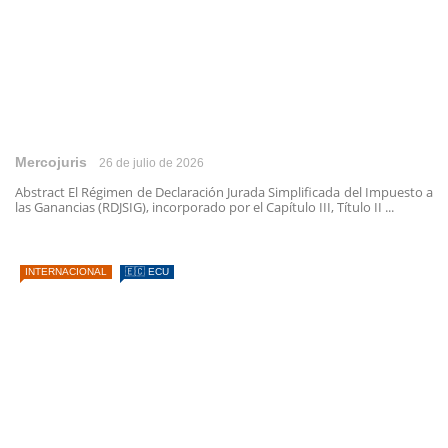
Mercojuris
26 de julio de 2026
Abstract El Régimen de Declaración Jurada Simplificada del Impuesto a
las Ganancias (RDJSIG), incorporado por el Capítulo III, Título II ...
INTERNACIONAL
🇪🇨 ECU