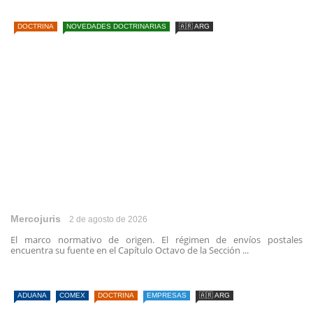
DOCTRINA
NOVEDADES DOCTRINARIAS
🇦🇷 ARG
Mercojuris
2 de agosto de 2026
El marco normativo de origen. El régimen de envíos postales
encuentra su fuente en el Capítulo Octavo de la Sección ...
ADUANA
COMEX
DOCTRINA
EMPRESAS
🇦🇷 ARG