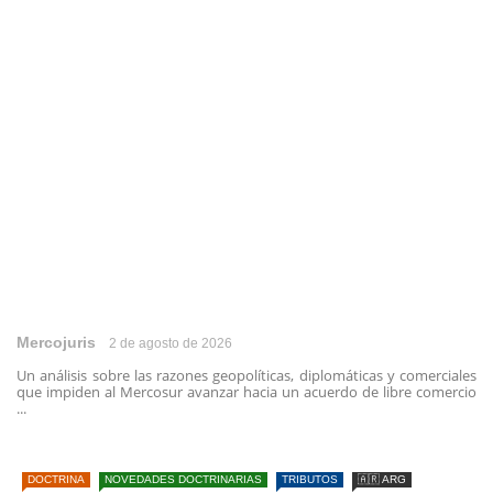
Mercojuris
2 de agosto de 2026
Un análisis sobre las razones geopolíticas, diplomáticas y comerciales
que impiden al Mercosur avanzar hacia un acuerdo de libre comercio
...
DOCTRINA
NOVEDADES DOCTRINARIAS
TRIBUTOS
🇦🇷 ARG