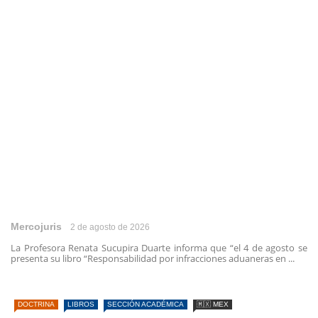
Mercojuris
2 de agosto de 2026
La Profesora Renata Sucupira Duarte informa que “el 4 de agosto se
presenta su libro “Responsabilidad por infracciones aduaneras en ...
DOCTRINA
LIBROS
SECCIÓN ACADÉMICA
🇲🇽 MEX