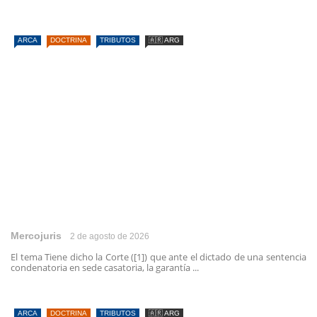
ARCA
DOCTRINA
TRIBUTOS
🇦🇷 ARG
Mercojuris
2 de agosto de 2026
El tema Tiene dicho la Corte ([1]) que ante el dictado de una sentencia
condenatoria en sede casatoria, la garantía ...
ARCA
DOCTRINA
TRIBUTOS
🇦🇷 ARG