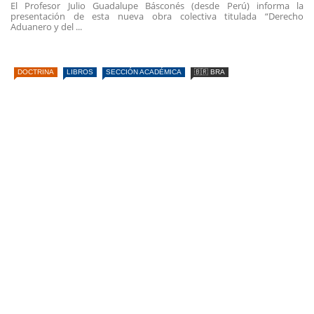
El Profesor Julio Guadalupe Básconés (desde Perú) informa la
presentación de esta nueva obra colectiva titulada “Derecho
Aduanero y del ...
DOCTRINA
LIBROS
SECCIÓN ACADÉMICA
🇧🇷 BRA