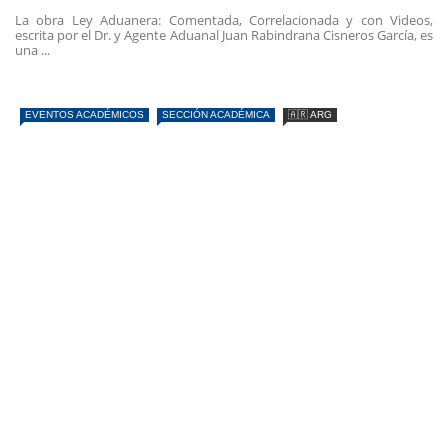
La obra Ley Aduanera: Comentada, Correlacionada y con Videos,
escrita por el Dr. y Agente Aduanal Juan Rabindrana Cisneros García, es
una ...
EVENTOS ACADÉMICOS
SECCIÓN ACADÉMICA
🇦🇷 ARG