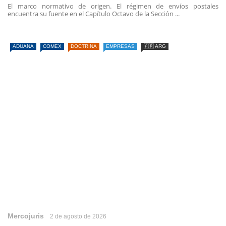
El marco normativo de origen. El régimen de envíos postales
encuentra su fuente en el Capítulo Octavo de la Sección ...
ADUANA
COMEX
DOCTRINA
EMPRESAS
🇦🇷 ARG
Mercojuris
2 de agosto de 2026