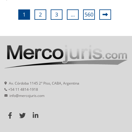
1
2
3
…
560
Av. Córdoba 1145 2° Piso, CABA, Argentina
+54 11 4814-1918
info@mercojuris.com