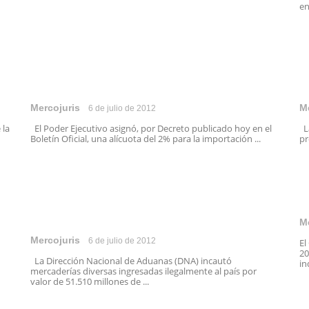
en
Mercojuris
M
6 de julio de 2012
 la
El Poder Ejecutivo asignó, por Decreto publicado hoy en el
La
Boletín Oficial, una alícuota del 2% para la importación ...
pr
M
Mercojuris
6 de julio de 2012
El
20
La Dirección Nacional de Aduanas (DNA) incautó
in
mercaderías diversas ingresadas ilegalmente al país por
valor de 51.510 millones de ...