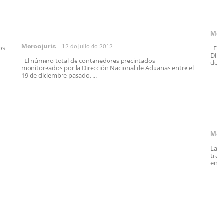
M
Mercojuris
12 de julio de 2012
os
En
Di
El número total de contenedores precintados
de
monitoreados por la Dirección Nacional de Aduanas entre el
19 de diciembre pasado, ...
M
La
tr
en