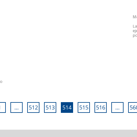
M
La
ej
po
ro
1
…
512
513
514
515
516
…
56