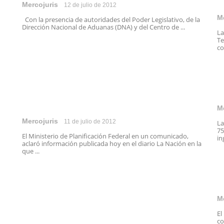
Mercojuris
12 de julio de 2012
M
Con la presencia de autoridades del Poder Legislativo, de la
Dirección Nacional de Aduanas (DNA) y del Centro de ...
La
Te
co
M
Mercojuris
11 de julio de 2012
La
75
El Ministerio de Planificación Federal en un comunicado,
in
aclaró información publicada hoy en el diario La Nación en la
que ...
M
El
co