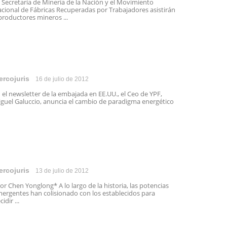
 Secretaría de Minería de la Nación y el Movimiento
cional de Fábricas Recuperadas por Trabajadores asistirán
productores mineros ...
ercojuris
16 de julio de 2012
 el newsletter de la embajada en EE.UU., el Ceo de YPF,
guel Galuccio, anuncia el cambio de paradigma energético
ercojuris
13 de julio de 2012
r Chen Yonglong* A lo largo de la historia, las potencias
ergentes han colisionado con los establecidos para
cidir ...