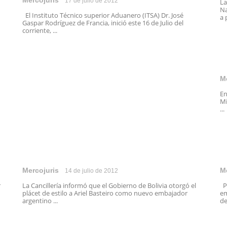
Mercojuris
17 de julio de 2012
La
Na
El Instituto Técnico superior Aduanero (ITSA) Dr. José
a 
Gaspar Rodríguez de Francia, inició este 16 de Julio del
corriente, ...
M
En
Mi
...
Mercojuris
M
14 de julio de 2012
r
La Cancillería informó que el Gobierno de Bolivia otorgó el
Po
plácet de estilo a Ariel Basteiro como nuevo embajador
em
argentino ...
de