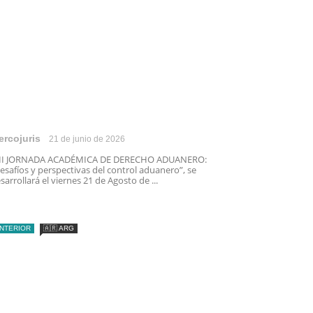
ercojuris
21 de junio de 2026
III JORNADA ACADÉMICA DE DERECHO ADUANERO:
esafíos y perspectivas del control aduanero”, se
sarrollará el viernes 21 de Agosto de ...
INTERIOR
🇦🇷 ARG