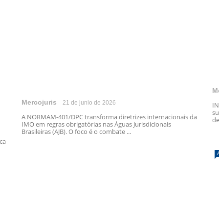
M
Mercojuris
21 de junio de 2026
IN
su
A NORMAM-401/DPC transforma diretrizes internacionais da
de
IMO em regras obrigatórias nas Águas Jurisdicionais
Brasileiras (AJB). O foco é o combate ...
ica