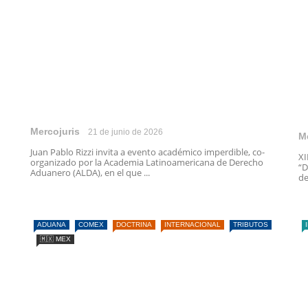
Mercojuris
21 de junio de 2026
M
Juan Pablo Rizzi invita a evento académico imperdible, co-
X
organizado por la Academia Latinoamericana de Derecho
“D
Aduanero (ALDA), en el que ...
de
ADUANA
COMEX
DOCTRINA
INTERNACIONAL
TRIBUTOS
🇲🇽 MEX