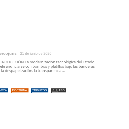
ercojuris
21 de junio de 2026
TRODUCCIÓN La modernización tecnológica del Estado
ele anunciarse con bombos y platillos bajo las banderas
 la despapelización, la transparencia ...
ARCA
DOCTRINA
TRIBUTOS
🇦🇷 ARG