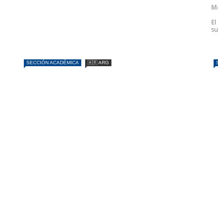
M
El
su
SECCIÓN ACADÉMICA
🇦🇷 ARG