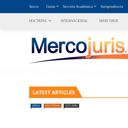
Inicio
Guías
Sección Académica
Jurisprudencia
DOCTRINA
INTERNACIONAL
MERCOSUR
LATEST ARTICLES
ARCA
DOCTRINA
🇦🇷 ARG