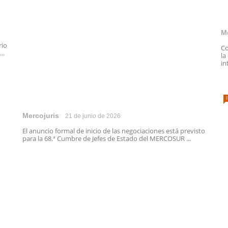
M
rio
Co
..
la
in
Mercojuris
21 de junio de 2026
El anuncio formal de inicio de las negociaciones está previsto
para la 68.ª Cumbre de Jefes de Estado del MERCOSUR ...