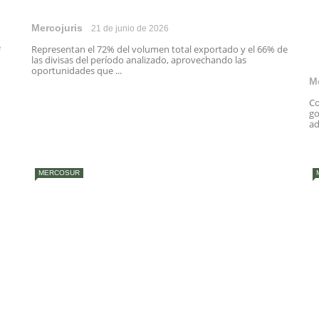
Mercojuris
21 de junio de 2026
e
Representan el 72% del volumen total exportado y el 66% de
las divisas del período analizado, aprovechando las
oportunidades que ...
M
Co
go
ad
MERCOSUR