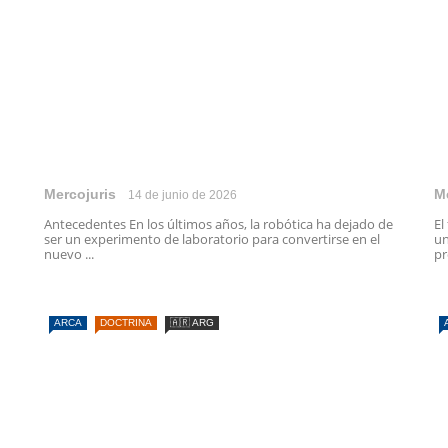
Mercojuris
M
14 de junio de 2026
Antecedentes En los últimos años, la robótica ha dejado de
El
ser un experimento de laboratorio para convertirse en el
un
nuevo ...
pr
ARCA
DOCTRINA
🇦🇷 ARG