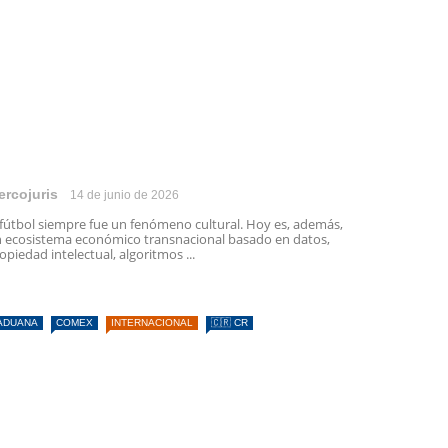
ercojuris
14 de junio de 2026
 fútbol siempre fue un fenómeno cultural. Hoy es, además,
 ecosistema económico transnacional basado en datos,
opiedad intelectual, algoritmos ...
ADUANA
COMEX
INTERNACIONAL
🇨🇷 CR