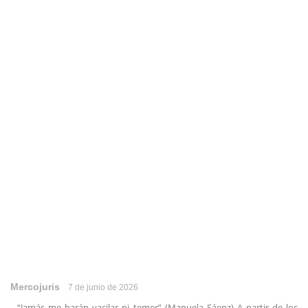
Mercojuris
7 de junio de 2026
“Jamás me harán vacilar ni temer” (Manuela Sáenz) A partir de los