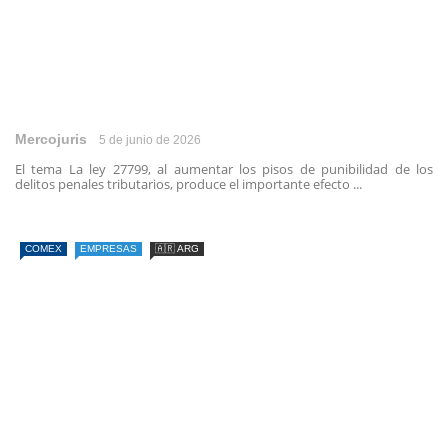
Mercojuris
5 de junio de 2026
El tema La ley 27799, al aumentar los pisos de punibilidad de los
delitos penales tributarios, produce el importante efecto ...
COMEX
EMPRESAS
🇦🇷 ARG