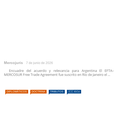
Mercojuris
7 de junio de 2026
Encuadre del acuerdo y relevancia para Argentina El EFTA–
MERCOSUR Free Trade Agreement fue suscrito en Río de Janeiro el ...
DIPLOMÁTICOS
DOCTRINA
TRIBUTOS
🇪🇨 ECU