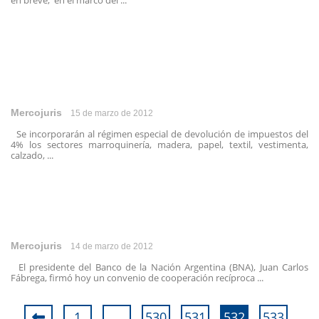
en breve, en el marco del ...
Mercojuris
15 de marzo de 2012
Se incorporarán al régimen especial de devolución de impuestos del
4% los sectores marroquinería, madera, papel, textil, vestimenta,
calzado, ...
Mercojuris
14 de marzo de 2012
El presidente del Banco de la Nación Argentina (BNA), Juan Carlos
Fábrega, firmó hoy un convenio de cooperación recíproca ...
1
…
530
531
532
533