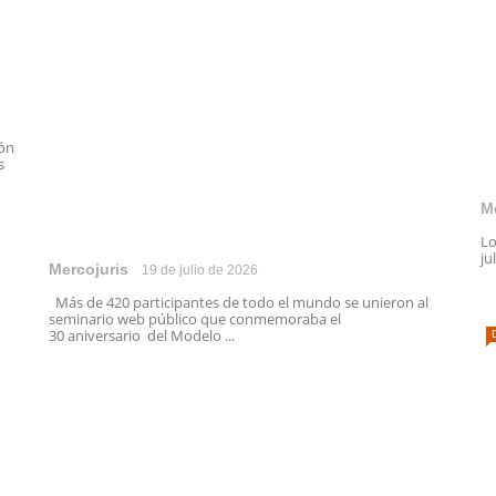
ión
s
M
Lo
ju
Mercojuris
19 de julio de 2026
Más de 420 participantes de todo el mundo se unieron al
seminario web público que conmemoraba el
30 aniversario del Modelo ...