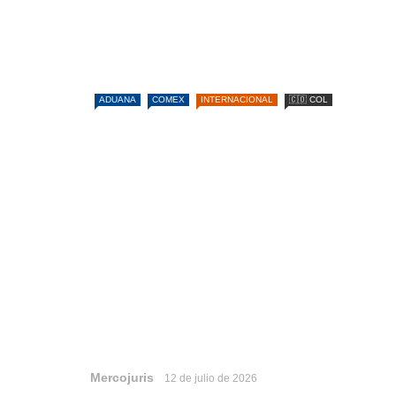
ADUANA
COMEX
INTERNACIONAL
🇨🇴 COL
Mercojuris
12 de julio de 2026