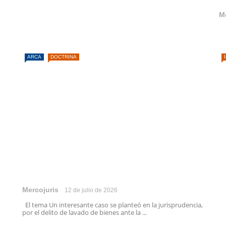
M
ARCA
DOCTRINA
Mercojuris
12 de julio de 2026
El tema Un interesante caso se planteó en la jurisprudencia,
por el delito de lavado de bienes ante la ...