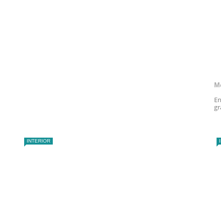
M
En
gr
INTERIOR