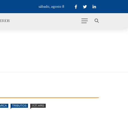
sábado, agosto 8
TERIOR
ARCA
TRIBUTOS
🇦🇷 ARG