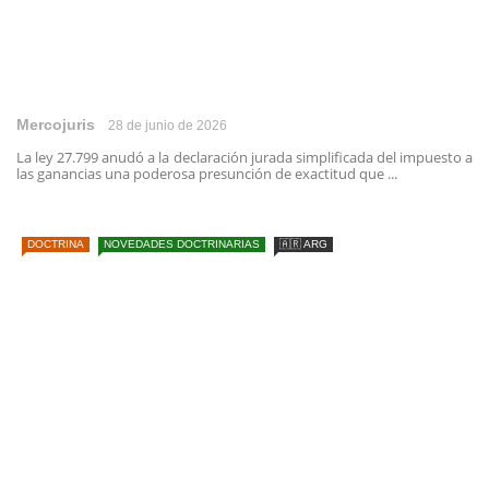
Mercojuris
28 de junio de 2026
La ley 27.799 anudó a la declaración jurada simplificada del impuesto a
las ganancias una poderosa presunción de exactitud que ...
DOCTRINA
NOVEDADES DOCTRINARIAS
🇦🇷 ARG