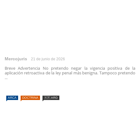
Mercojuris
21 de junio de 2026
Breve Advertencia No pretendo negar la vigencia positiva de la
aplicación retroactiva de la ley penal más benigna. Tampoco pretendo
...
ARCA
DOCTRINA
🇦🇷 ARG