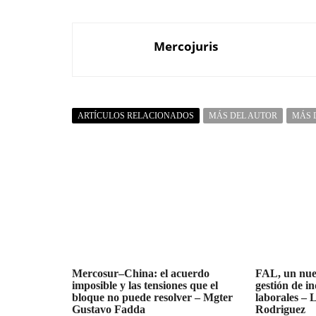
Mercojuris
ARTÍCULOS RELACIONADOS
MÁS DEL AUTOR
MÁS 
Mercosur–China: el acuerdo
FAL, un nue
imposible y las tensiones que el
gestión de i
bloque no puede resolver – Mgter
laborales – 
Gustavo Fadda
Rodriguez