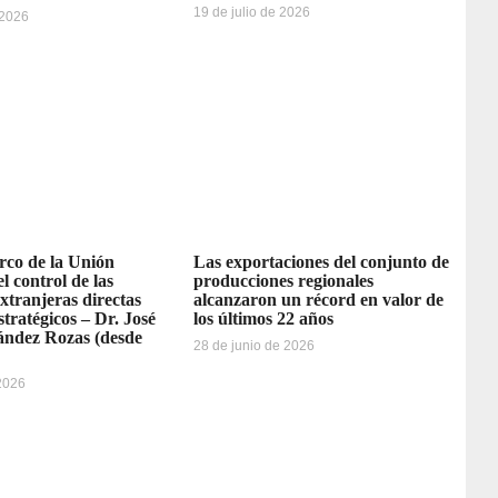
19 de julio de 2026
 2026
rco de la Unión
Las exportaciones del conjunto de
l control de las
producciones regionales
extranjeras directas
alcanzaron un récord en valor de
stratégicos – Dr. José
los últimos 22 años
ández Rozas (desde
28 de junio de 2026
 2026