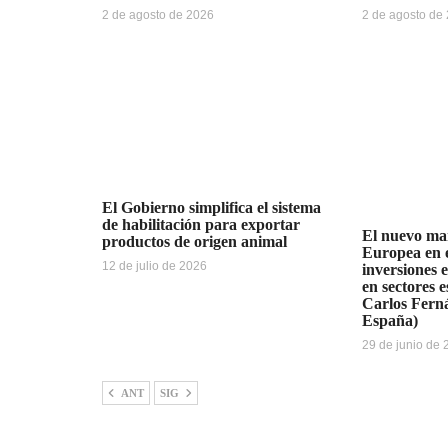
2 de agosto de 2026
2 de agosto de
El Gobierno simplifica el sistema
de habilitación para exportar
El nuevo ma
productos de origen animal
Europea en e
12 de julio de 2026
inversiones 
en sectores e
Carlos Fern
España)
29 de junio de
ANT
SIG