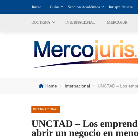
Inicio
Guías
Sección Académica
Jurisprudencia
DOCTRINA
INTERNACIONAL
MERCOSUR
›
›
Home
Internacional
UNCTAD – Los empre
INTERNACIONAL
UNCTAD – Los emprende
abrir un negocio en men