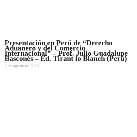
Presentación en Perú de “Derecho
Aduanero y del Comercio
Internacional” – Prof. Julio Guadalupe
Basconés – Ed. Tirant lo Blanch (Perú)
2 de agosto de 2026