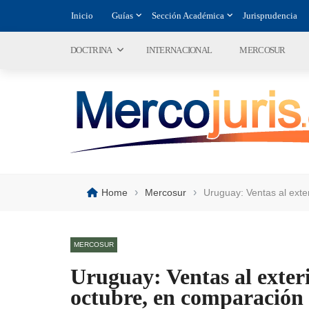
Inicio
Guías
Sección Académica
Jurisprudencia
DOCTRINA
INTERNACIONAL
MERCOSUR
›
›
Home
Mercosur
Uruguay: Ventas al ext
MERCOSUR
Uruguay: Ventas al exte
octubre, en comparación 