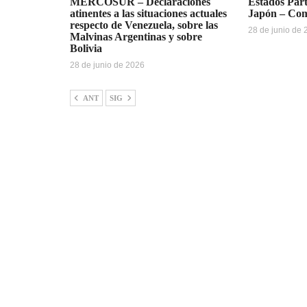
MERCOSUR – Declaraciones
Estados Pa
atinentes a las situaciones actuales
Japón – Co
respecto de Venezuela, sobre las
28 de junio de
Malvinas Argentinas y sobre
Bolivia
28 de junio de 2026
ANT
SIG