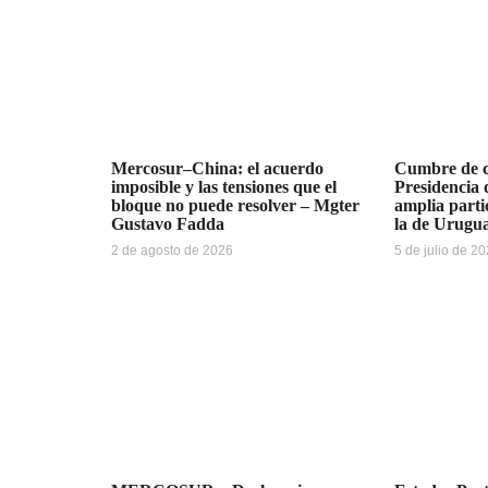
Mercosur–China: el acuerdo
Cumbre de ci
imposible y las tensiones que el
Presidencia
bloque no puede resolver – Mgter
amplia parti
Gustavo Fadda
la de Urugu
2 de agosto de 2026
5 de julio de 2