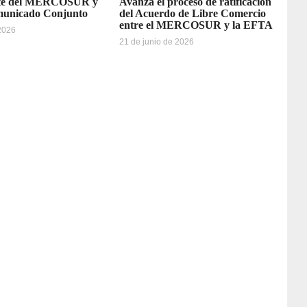
rte del MERCOSUR y
Avanza el proceso de ratificación
municado Conjunto
del Acuerdo de Libre Comercio
entre el MERCOSUR y la EFTA
 2026
21 de junio de 2026