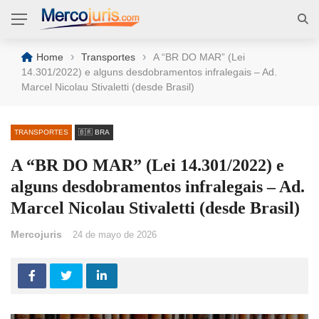
›
›
Home
Transportes
A “BR DO MAR” (Lei
14.301/2022) e alguns desdobramentos infralegais – Ad.
Marcel Nicolau Stivaletti (desde Brasil)
TRANSPORTES
🇧🇷 BRA
A “BR DO MAR” (Lei 14.301/2022) e
alguns desdobramentos infralegais – Ad.
Marcel Nicolau Stivaletti (desde Brasil)
Mercojuris
24 de mayo de 2026