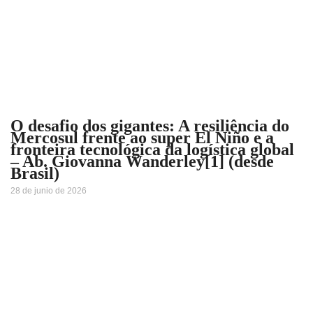
O desafio dos gigantes: A resiliência do
Mercosul frente ao super El Niño e a
fronteira tecnológica da logística global
– Ab. Giovanna Wanderley[1] (desde
Brasil)
28 de junio de 2026