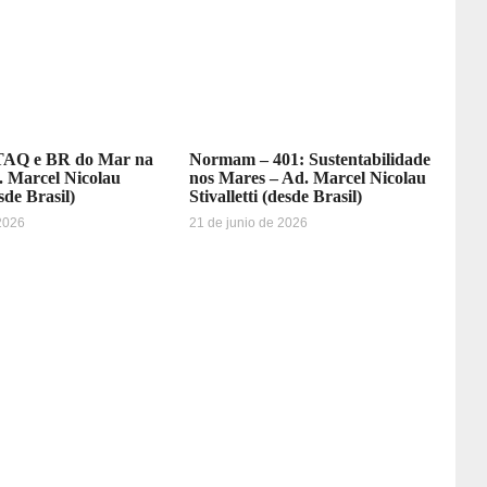
AQ e BR do Mar na
Normam – 401: Sustentabilidade
. Marcel Nicolau
nos Mares – Ad. Marcel Nicolau
esde Brasil)
Stivalletti (desde Brasil)
 2026
21 de junio de 2026