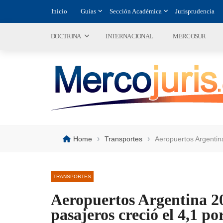
Inicio
Guías
Sección Académica
Jurisprudencia
DOCTRINA
INTERNACIONAL
MERCOSUR
›
›
Home
Transportes
Aeropuertos Argentina
TRANSPORTES
Aeropuertos Argentina 20
pasajeros creció el 4,1 po