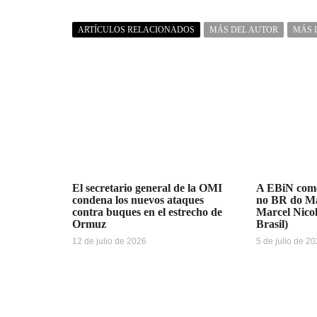
ARTÍCULOS RELACIONADOS
MÁS DEL AUTOR
MÁS 
El secretario general de la OMI
A EBiN como
condena los nuevos ataques
no BR do Ma
contra buques en el estrecho de
Marcel Nicol
Ormuz
Brasil)
12 de julio de 2026
5 de julio de 2