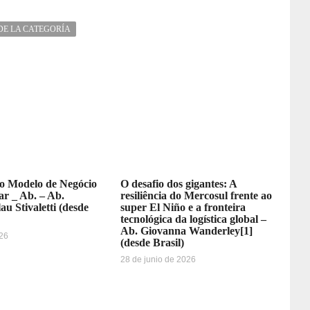
DE LA CATEGORÍA
 Modelo de Negócio
O desafio dos gigantes: A
r _ Ab. – Ab.
resiliência do Mercosul frente ao
au Stivaletti (desde
super El Niño e a fronteira
tecnológica da logística global –
Ab. Giovanna Wanderley[1]
026
(desde Brasil)
28 de junio de 2026