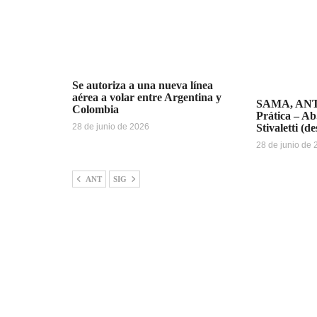
Se autoriza a una nueva línea
aérea a volar entre Argentina y
SAMA, ANT
Colombia
Prática – Ab
28 de junio de 2026
Stivaletti (d
28 de junio de
ANT
SIG