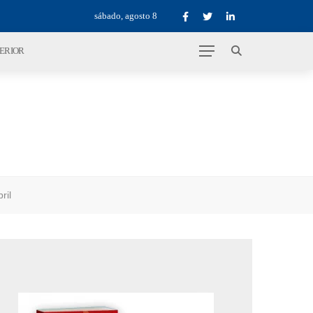
sábado, agosto 8
TERIOR
ril