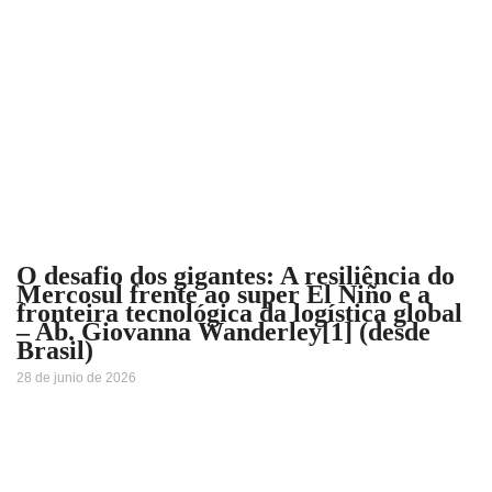
O desafio dos gigantes: A resiliência do
Mercosul frente ao super El Niño e a
fronteira tecnológica da logística global
– Ab. Giovanna Wanderley[1] (desde
Brasil)
28 de junio de 2026