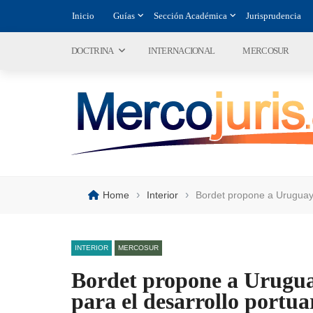
Inicio
Guías
Sección Académica
Jurisprudencia
DOCTRINA
INTERNACIONAL
MERCOSUR
›
›
Home
Interior
Bordet propone a Uruguay 
INTERIOR
MERCOSUR
Bordet propone a Urugua
para el desarrollo portua