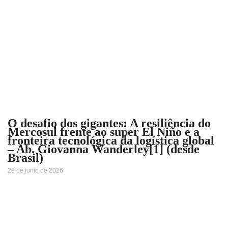
O desafio dos gigantes: A resiliência do
Mercosul frente ao super El Niño e a
fronteira tecnológica da logística global
– Ab. Giovanna Wanderley[1] (desde
Brasil)
28 de junio de 2026