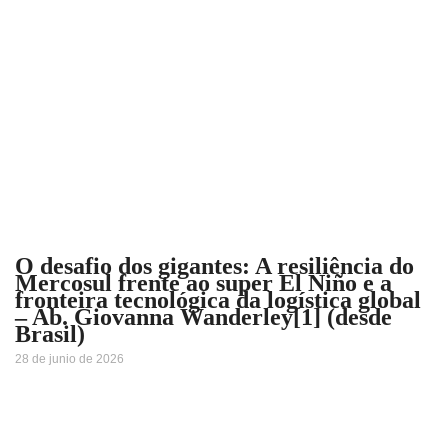
O desafio dos gigantes: A resiliência do
Mercosul frente ao super El Niño e a
fronteira tecnológica da logística global
– Ab. Giovanna Wanderley[1] (desde
Brasil)
28 de junio de 2026