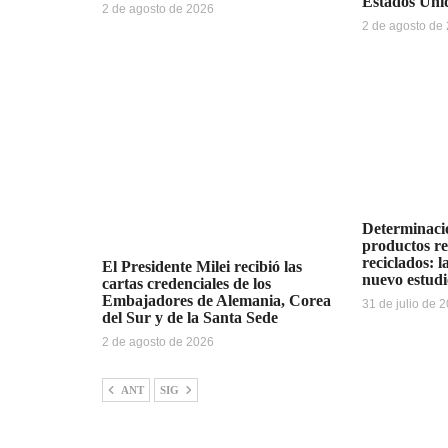
Estados Uni
2 de agosto de 2026
2 de agosto de
Determinació
productos r
reciclados: 
El Presidente Milei recibió las
nuevo estudi
cartas credenciales de los
Embajadores de Alemania, Corea
31 de julio de 
del Sur y de la Santa Sede
2 de agosto de 2026
ANT
SIG