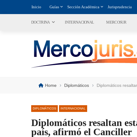
Inicio
Guías
Sección Académica
Jurisprudencia
DOCTRINA
INTERNACIONAL
MERCOSUR
›
›
Home
Diplomáticos
Diplomáticos resalta
DIPLOMÁTICOS
INTERNACIONAL
Diplomáticos resaltan es
país, afirmó el Canciller