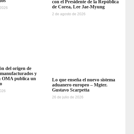
dos
con el Presidente de la República
de Corea, Lee Jae-Myung
 2026
2 de agosto de 2026
n del origen de
emanufacturados y
la OMA publica un
Lo que enseña el nuevo sistema
o
aduanero europeo – Mgter.
Gustavo Scarpetta
2026
26 de julio de 2026