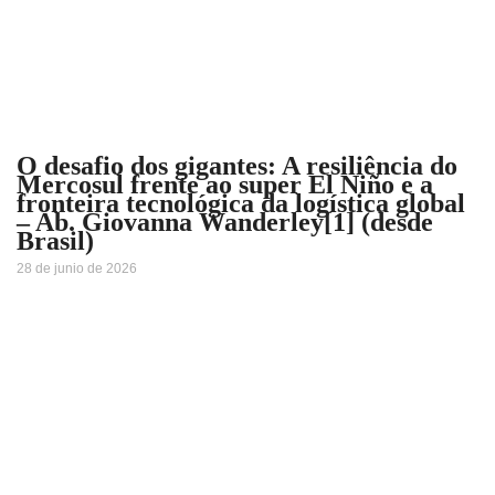
O desafio dos gigantes: A resiliência do
Mercosul frente ao super El Niño e a
fronteira tecnológica da logística global
– Ab. Giovanna Wanderley[1] (desde
Brasil)
28 de junio de 2026