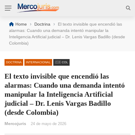
›
›
Home
Doctrina
El texto invisible que encendió las
alarmas: Cuando una demanda intentó manipular la
Inteligencia Artificial judicial – Dr. Lenis Vargas Badillo (desde
Colombia)
DOCTRINA
INTERNACIONAL
🇨🇴 COL
El texto invisible que encendió las
alarmas: Cuando una demanda intentó
manipular la Inteligencia Artificial
judicial – Dr. Lenis Vargas Badillo
(desde Colombia)
Mercojuris
24 de mayo de 2026