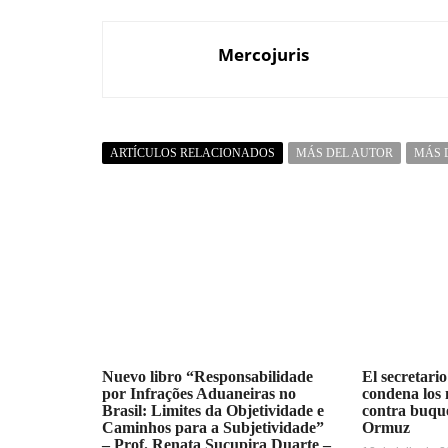
Mercojuris
ARTÍCULOS RELACIONADOS
MÁS DEL AUTOR
MÁS 
Nuevo libro “Responsabilidade
El secretari
por Infrações Aduaneiras no
condena los 
Brasil: Limites da Objetividade e
contra buque
Caminhos para a Subjetividade”
Ormuz
– Prof. Renata Sucupira Duarte –