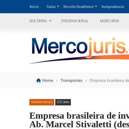
Inicio
Guías
Sección Académica
Jurisprudencia
DOCTRINA
INTERNACIONAL
MERCOSUR
›
›
Home
Transportes
Empresa brasileira de
TRANSPORTES
🇧🇷 BRA
Empresa brasileira de in
Ab. Marcel Stivaletti (de