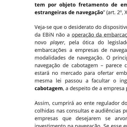
tem por objeto fretamento de em
estrangeiras de navegação
” (art. 2º, 
Veja-se que o desiderato do dispositi
da EBiN não a
operação da embarca
novo
player
, pela ótica do legisla
embarcações a empresas de navega
modalidades de navegação. O princi
navegação de cabotagem – parece c
estará no mercado para ofertar em
mesma lei passou a facultar o ing
cabotagem
, a despeito de a empresa
Assim, cumprirá ao ente regulador do
colhidas nas consultas e audiências pú
empresas que desejarem se arvo
investimento na navegação. Se esse en