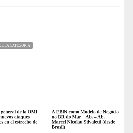
DE LA CATEGORÍA
o general de la OMI
A EBiN como Modelo de Negócio
nuevos ataques
no BR do Mar _ Ab. – Ab.
s en el estrecho de
Marcel Nicolau Stivaletti (desde
Brasil)