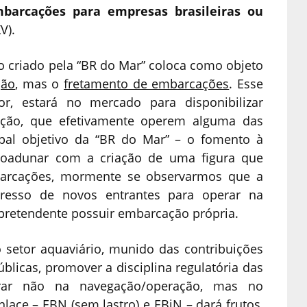
barcações para empresas brasileiras ou
XV).
vo criado pela “BR do Mar” coloca como objeto
ção
, mas o
fretamento de embarcações
. Esse
dor, estará no mercado para disponibilizar
ção, que efetivamente operem alguma das
pal objetivo da “BR do Mar” – o fomento à
oadunar com a criação de uma figura que
barcações, mormente se observarmos que a
resso de novos entrantes para operar na
 pretendente possuir embarcação própria.
 setor aquaviário, munido das contribuições
blicas, promover a disciplina regulatória das
rar não na navegação/operação, mas no
lace – EBN (sem lastro) e EBiN – dará frutos,