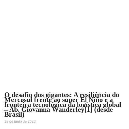
O desafio dos gigantes: A resiliência do
Mercosul frente ao super El Niño e a
fronteira tecnológica da logística global
– Ab. Giovanna Wanderley[1] (desde
Brasil)
28 de junio de 2026