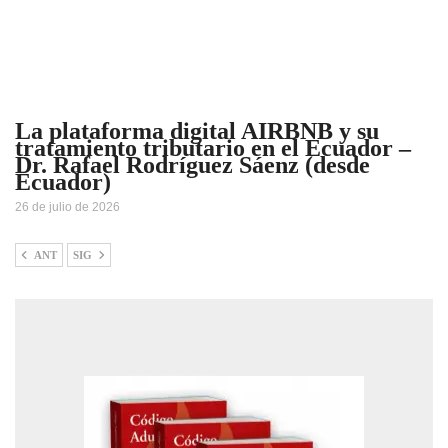
La plataforma digital AIRBNB y su
tratamiento tributario en el Ecuador –
Dr. Rafael Rodríguez Sáenz (desde
Ecuador)
26 de julio de 2026
ANT
SIG