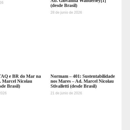
Ab. Giovanna Wanderley[1]
026
(desde Brasil)
28 de junio de 2026
AQ e BR do Mar na
Normam – 401: Sustentabilidade
. Marcel Nicolau
nos Mares – Ad. Marcel Nicolau
esde Brasil)
Stivalletti (desde Brasil)
 2026
21 de junio de 2026