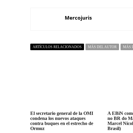
Mercojuris
ARTÍCULOS RELACIONADOS
MÁS DEL AUTOR
MÁS 
El secretario general de la OMI
A EBiN como
condena los nuevos ataques
no BR do Ma
contra buques en el estrecho de
Marcel Nicol
Ormuz
Brasil)