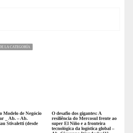
DE LA CATEGORÍA
 Modelo de Negócio
O desafio dos gigantes: A
r _ Ab. – Ab.
resiliência do Mercosul frente ao
au Stivaletti (desde
super El Niño e a fronteira
tecnológica da logística global –