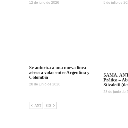
12 de julio de 2026
5 de julio de 2
Se autoriza a una nueva línea
aérea a volar entre Argentina y
SAMA, ANT
Colombia
Prática – Ab
28 de junio de 2026
Stivaletti (d
28 de junio de
ANT
SIG