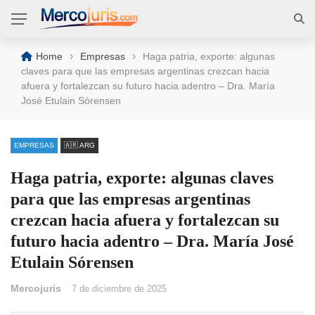
›
›
Home
Empresas
Haga patria, exporte: algunas
claves para que las empresas argentinas crezcan hacia
afuera y fortalezcan su futuro hacia adentro – Dra. María
José Etulain Sórensen
EMPRESAS
🇦🇷 ARG
Haga patria, exporte: algunas claves
para que las empresas argentinas
crezcan hacia afuera y fortalezcan su
futuro hacia adentro – Dra. María José
Etulain Sórensen
Mercojuris
7 de diciembre de 2025