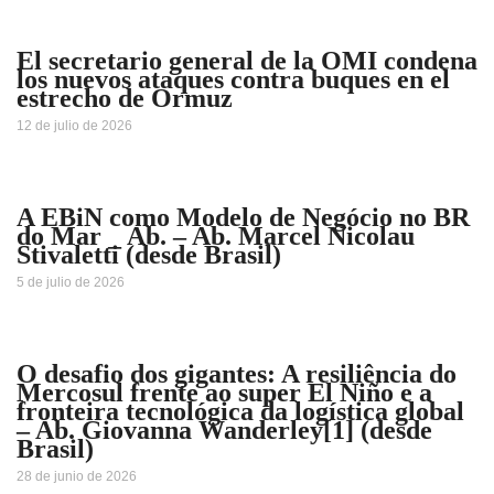
El secretario general de la OMI condena
los nuevos ataques contra buques en el
estrecho de Ormuz
12 de julio de 2026
A EBiN como Modelo de Negócio no BR
do Mar _ Ab. – Ab. Marcel Nicolau
Stivaletti (desde Brasil)
5 de julio de 2026
O desafio dos gigantes: A resiliência do
Mercosul frente ao super El Niño e a
fronteira tecnológica da logística global
– Ab. Giovanna Wanderley[1] (desde
Brasil)
28 de junio de 2026