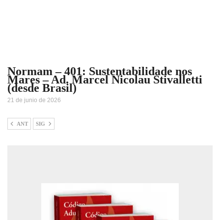
Normam – 401: Sustentabilidade nos
Mares – Ad. Marcel Nicolau Stivalletti
(desde Brasil)
21 de junio de 2026
ANT
SIG