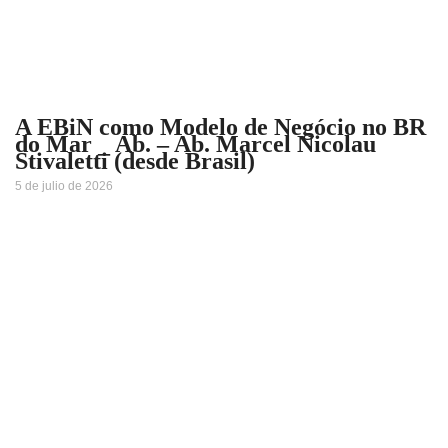
A EBiN como Modelo de Negócio no BR
do Mar _ Ab. – Ab. Marcel Nicolau
Stivaletti (desde Brasil)
5 de julio de 2026