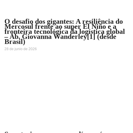
O desafio dos gigantes: A resiliência do
Mercosul frente ao super El Niño e a
fronteira tecnológica da logística global
– Ab. Giovanna Wanderley[1] (desde
Brasil)
28 de junio de 2026