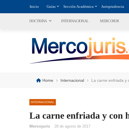
Inicio
Guías
Sección Académica
Jurisprudencia
DOCTRINA
INTERNACIONAL
MERCOSUR
›
›
Home
Internacional
La carne enfriada y
INTERNACIONAL
La carne enfriada y con 
Mercojuris
28 de agosto de 2017