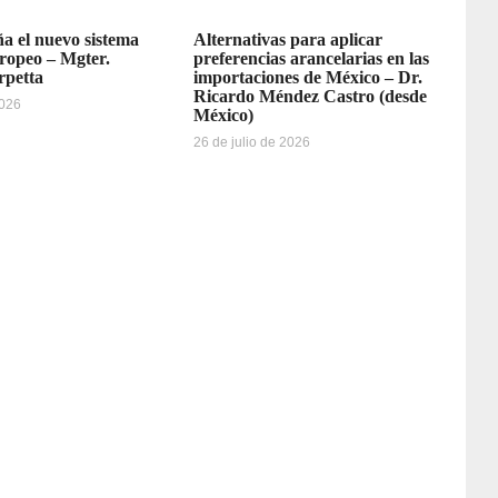
a el nuevo sistema
Alternativas para aplicar
ropeo – Mgter.
preferencias arancelarias en las
rpetta
importaciones de México – Dr.
Ricardo Méndez Castro (desde
2026
México)
26 de julio de 2026