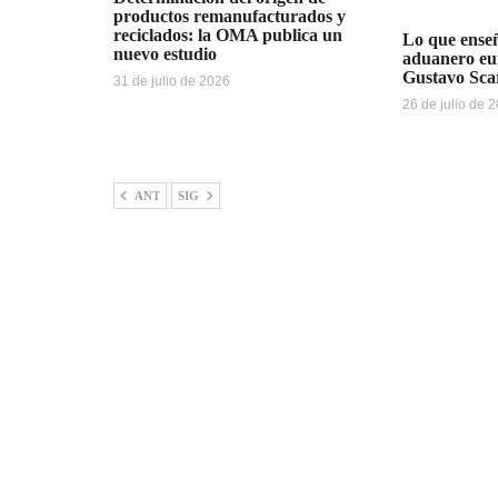
productos remanufacturados y
reciclados: la OMA publica un
Lo que enseñ
nuevo estudio
aduanero eu
Gustavo Sca
31 de julio de 2026
26 de julio de 
ANT
SIG