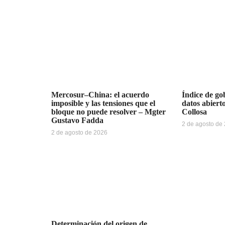
Mercosur–China: el acuerdo
Índice de gob
imposible y las tensiones que el
datos abiert
bloque no puede resolver – Mgter
Collosa
Gustavo Fadda
2 de agosto de
2 de agosto de 2026
Determinación del origen de